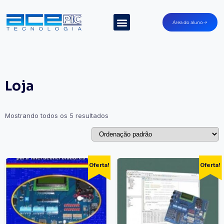
Área do aluno
Minha Conta
Loja
Mostrando todos os 5 resultados
Oferta!
Oferta!