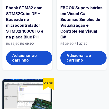
Ebook STM32 com
EBOOK Supervisórios
STM32CubeIDE –
em Visual C# –
Baseado no
Sistemas Simples de
microcontrolador
Visualização e
STM32F103C8T6 e
Controle em Visual
na placa Blue Pill
C#
R$
59,90
R$
49,90
R$
39,90
R$
37,90
Adicionar ao
Adicionar ao
carrinho
carrinho
Oferta!