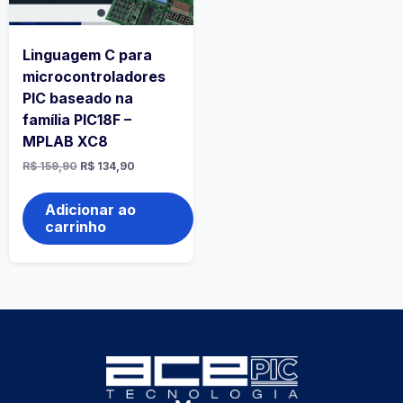
Linguagem C para
microcontroladores
PIC baseado na
família PIC18F –
MPLAB XC8
R$
159,90
R$
134,90
Adicionar ao
carrinho